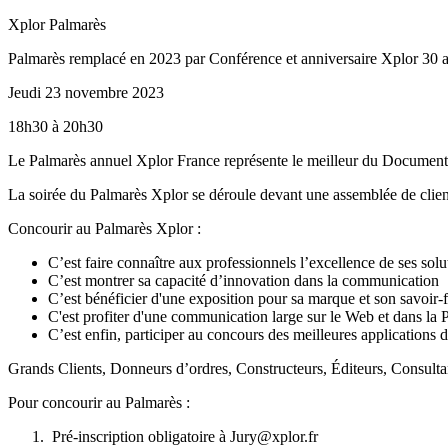
Xplor P
almarès
Palmarès remplacé en 2023 par Conférence et anniversaire Xplor 30 
Jeudi 23 novembre 2023
18h30 à 20h30
Le Palmarès annuel
Xplor France
représente le meilleur du Document
La soirée du Palmarès Xplor se déroule devant une assemblée de client
Concourir au Palmarès
Xplor
:
C’est faire connaître aux professionnels l’excellence de ses sol
C’est montrer sa capacité d’innovation dans la communication
C’est bénéficier d'une exposition pour sa marque et son savoir-f
C'est profiter d'une communication large sur le Web et dans la Pr
C’est
enfin
, participer au concours des meilleures applications 
Grands Clients,
Donneurs d’ordres
, Constructeurs,
Éditeurs
,
Consulta
Pour concourir au Palmarès :
Pré-inscription obligatoire à Jury@xplor.fr