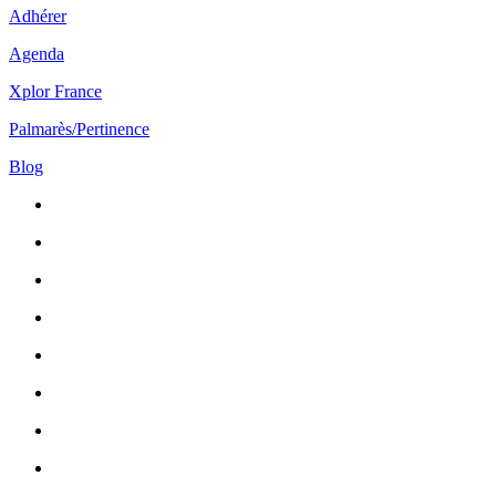
Adhérer
Agenda
Xplor France
Palmarès/Pertinence
Blog