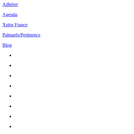
Adhérer
Agenda
Xplor France
Palmarès/Pertinence
Blog