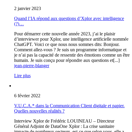
2 janvier 2023
Quand l’IA répond aux questions d’Xplor avec intelligence
(?)…
Pour démarrer cette nouvelle année 2023, j’ai le plaisir
d’interviewer pour Xplor, une intelligence artificielle nommée
ChatGPT. Voici ce que nous nous sommes dits: Bonjour.
Comment allez-vous ? Je suis un programme informatique et
je n’ai pas la capacité de ressentir des émotions comme un être
humain. Je suis conçu pour répondre aux questions et[...]
jean-pierre-blanger
Lire plus
6 février 2022
V.U.C.A.* dans la Communication Client digitale et papier.
Quelles nouvelles réalités ?
Interview Xplor de Frédéric LOUINEAU – Directeur
Général Adjoint de DataOne Xplor : La crise sanitaire
impacte de nombreux secteurs, est-ce que selon vous, elle a